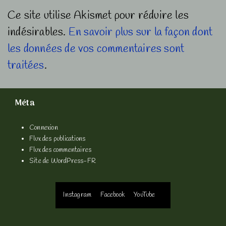
Ce site utilise Akismet pour réduire les
indésirables.
En savoir plus sur la façon dont
les données de vos commentaires sont
traitées
.
Méta
Connexion
Flux des publications
Flux des commentaires
Site de WordPress-FR
Menu
Instagram
Facebook
YouTube
du