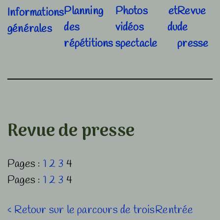
Planning
Photos et
Revue
Informations
des
vidéos du
de
générales
répétitions
spectacle
presse
Revue de presse
Pages :
1
2
3
4
Pages :
1
2
3
4
Navigation
Previous
Next
‹ Retour sur le parcours de trois
Rentrée