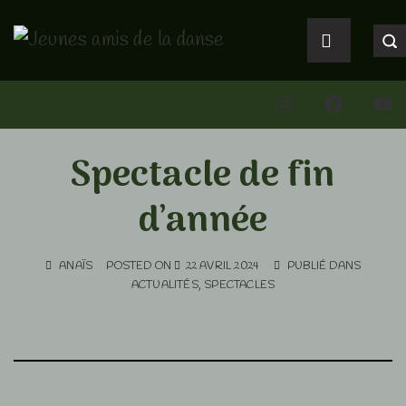
↓
Main
passer
Navigation
MENU
au
Instagram
Faceboo
You
contenu
principal
Spectacle de fin
d’année
ANAÏS
POSTED ON
22 AVRIL 2024
PUBLIÉ DANS
ACTUALITÉS
,
SPECTACLES