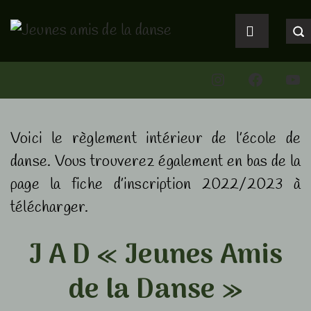
↓
Main
passer
Navigation
MENU
au
Instagram
Faceboo
You
contenu
principal
Voici le règlement intérieur de l’école de
danse. Vous trouverez également en bas de la
page la fiche d’inscription 2022/2023 à
télécharger.
J A D « Jeunes Amis
de la Danse »