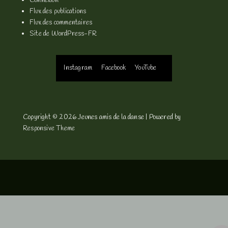
Connexion
Flux des publications
Flux des commentaires
Site de WordPress-FR
Menu
Instagram
Facebook
YouTube
du
bas
Copyright © 2026
Jeunes amis de la danse
| Powered by
Responsive Theme
de
page