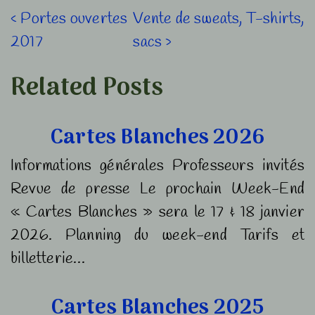
Navigation
Previous
Next
‹ Portes ouvertes
Vente de sweats, T-shirts,
Post
Post
2017
sacs ›
de
is
is
l’article
Related Posts
Cartes Blanches 2026
Informations générales Professeurs invités
Revue de presse Le prochain Week-End
« Cartes Blanches » sera le 17 & 18 janvier
2026. Planning du week-end Tarifs et
billetterie…
Cartes Blanches 2025