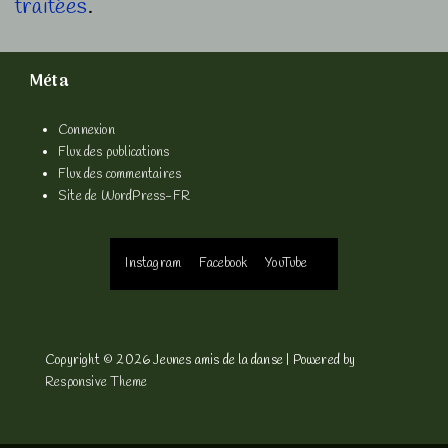
traitées
.
Méta
Connexion
Flux des publications
Flux des commentaires
Site de WordPress-FR
Menu
Instagram
Facebook
YouTube
du
bas
Copyright © 2026
Jeunes amis de la danse
| Powered by
Responsive Theme
de
page