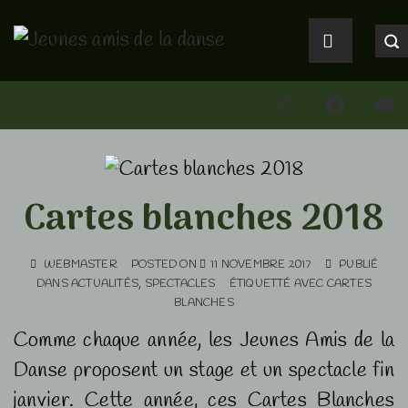
↓
Main
passer
Navigation
MENU
au
Instagram
Faceboo
You
contenu
principal
Cartes blanches 2018
WEBMASTER
POSTED ON
11 NOVEMBRE 2017
PUBLIÉ
DANS
ACTUALITÉS
,
SPECTACLES
ÉTIQUETTÉ AVEC
CARTES
BLANCHES
Comme chaque année, les Jeunes Amis de la
Danse proposent un stage et un spectacle fin
janvier. Cette année, ces Cartes Blanches