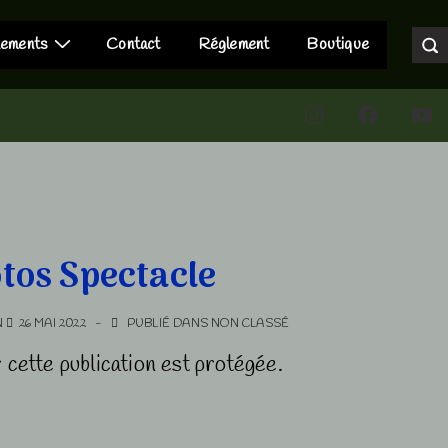
nements
Contact
Réglement
Boutique
Instagram
Faceboo
You
otos Spectacle
N
26 MAI 2022
PUBLIÉ DANS
NON CLASSÉ
ar cette publication est protégée.