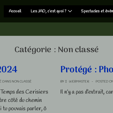
Main
Accueil
Les JAD, c’est quoi ?
Spectacles et évè
Navigation
Catégorie :
Non classé
2024
Protégé : Ph
É DANS
NON CLASSÉ
BY
WEBMASTER
POSTED O
e Temps des Cerisiers
Il n’y a pas d’extrait, c
tre côté du chemin
 tu pouvais parler, ô