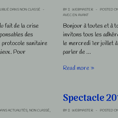
UBLIÉ DANS
NON CLASSÉ
BY
WEBMASTER
POSTED O
AVEC
EN AVANT
 fait de la crise
Bonjour à toutes et à 
esponsables des
invitons tous les adhér
n protocole sanitaire
le mercredi 1er juillet 
ieux. Pour
parler de …
Mercredi
Read more »
1er
juillet
à
Spectacle 20
La
hune
DANS
ACTUALITÉS
,
NON CLASSÉ
,
BY
WEBMASTER
POSTED O