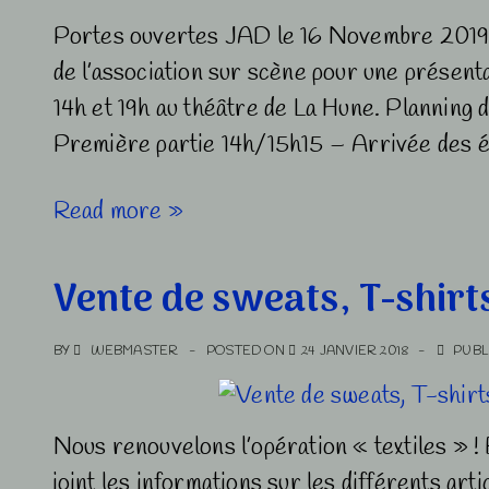
Portes ouvertes JAD le 16 Novembre 2019 
de l’association sur scène pour une présent
14h et 19h au théâtre de La Hune. Planning
Première partie 14h/15h15 – Arrivée des 
Portes
Read more »
Ouvertes
Vente de sweats, T-shirt
BY
WEBMASTER
POSTED ON
24 JANVIER 2018
PUBL
Nous renouvelons l’opération « textiles » ! E
joint les informations sur les différents art