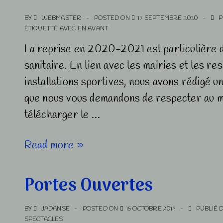
BY
WEBMASTER
POSTED ON
17 SEPTEMBRE 2020
P
ÉTIQUETTÉ AVEC
EN AVANT
La reprise en 2020-2021 est particulière du
sanitaire. En lien avec les mairies et les r
installations sportives, nous avons rédigé u
que nous vous demandons de respecter au m
télécharger le …
Rentrée
Read more »
2020-
2021
Portes Ouvertes
BY
JADANSE
POSTED ON
15 OCTOBRE 2019
PUBLIÉ 
SPECTACLES