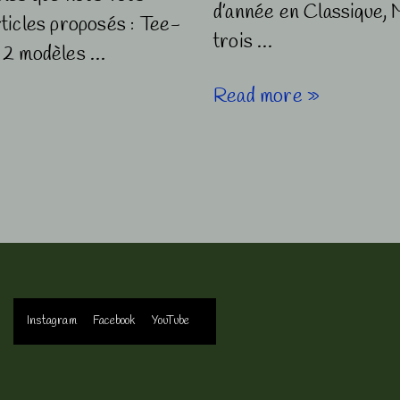
d’année en Classique, 
ticles proposés : Tee-
trois …
et 2 modèles …
Portes
Read more »
ouvertes
2017
Menu
Instagram
Facebook
YouTube
du