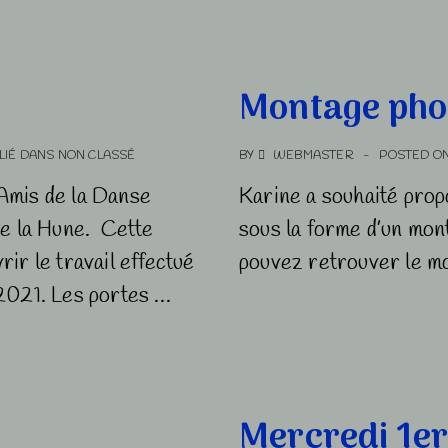
Montage pho
LIÉ DANS
NON CLASSÉ
BY
WEBMASTER
POSTED O
Amis de la Danse
Karine a souhaité prop
de la Hune. Cette
sous la forme d’un mon
ir le travail effectué
pouvez retrouver le mo
 2021. Les portes …
Mercredi 1er 