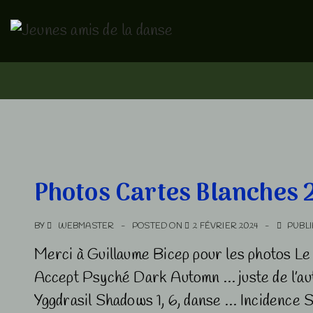
↓
passer
au
contenu
principal
Photos Cartes Blanches 
BY
WEBMASTER
POSTED ON
2 FÉVRIER 2024
PUBLI
Merci à Guillaume Bicep pour les photos L
Accept Psyché Dark Automn … juste de l’au
Yggdrasil Shadows 1, 6, danse … Incidence Si