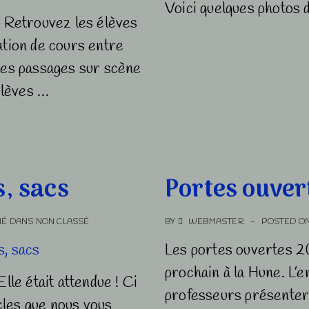
Voici quelques photos 
Retrouvez les élèves
ation de cours entre
 des passages sur scène
élèves …
s, sacs
Portes ouver
IÉ DANS
NON CLASSÉ
BY
WEBMASTER
POSTED O
Les portes ouvertes 20
prochain à la Hune. L’e
lle était attendue ! Ci
professeurs présentero
icles que nous vous