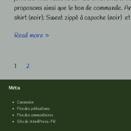
proposons ainsi que le bon de commande. Ar
shirt (noir); Sweat zippé à capuche (noir) 
Vente
Read more »
de
sweats,
Pagination
T-
1
2
shirts,
des
sacs
Méta
publications
Connexion
Flux des publications
Flux des commentaires
Site de WordPress-FR