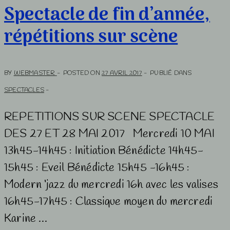
Spectacle de fin d’année,
et
répétitions sur scène
vente
des
places
BY
WEBMASTER
POSTED ON
27 AVRIL 2017
PUBLIÉ DANS
SPECTACLES
REPETITIONS SUR SCENE SPECTACLE
DES 27 ET 28 MAI 2017 Mercredi 10 MAI
13h45-14h45 : Initiation Bénédicte 14h45-
15h45 : Eveil Bénédicte 15h45 -16h45 :
Modern ‘jazz du mercredi 16h avec les valises
16h45-17h45 : Classique moyen du mercredi
Karine …