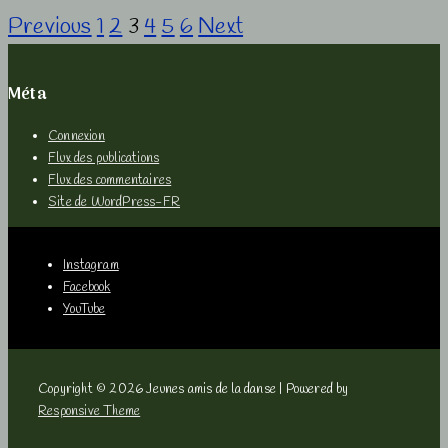
Pagination
Previous
1
2
3
4
5
6
Next
2017,
des
stage
Méta
et
publications
spectacle
Connexion
Flux des publications
Flux des commentaires
Site de WordPress-FR
Menu
Instagram
du
Facebook
YouTube
bas
de
Copyright © 2026
Jeunes amis de la danse
| Powered by
Responsive Theme
page