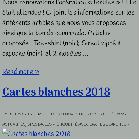
Nous renouvelons l’opération « textiles » ! Elle
était attendue ! Ci joint les informations sur les
différents articles que nous vous proposons
ainsi que le bon de commande. Articles
proposés : Tee-shirt (noir); Sweat zippé à
capuche (noir) et 2 modèles …
Vente
Read more »
de
Cartes blanches 2018
sweats,
T-
shirts,
BY
WEBMASTER
POSTED ON
11 NOVEMBRE 2017
PUBLIÉ DANS
sacs
ACTUALITÉS
,
SPECTACLES
ÉTIQUETTÉ AVEC
CARTES BLANCHES