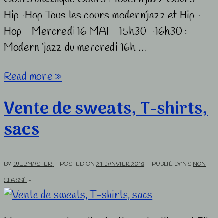
Hip-Hop Tous les cours modern’jazz et Hip-
Hop Mercredi 16 MAI 15h30 -16h30 :
Modern ‘jazz du mercredi 16h …
Répétitions
Read more »
sur
Vente de sweats, T-shirts,
scène
sacs
spectacle
2018
BY
WEBMASTER
POSTED ON
24 JANVIER 2018
PUBLIÉ DANS
NON
CLASSÉ