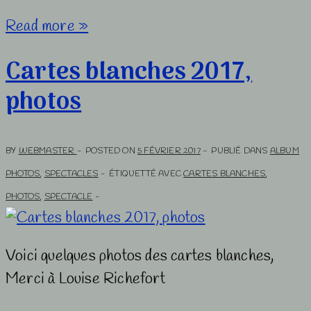
Spectacle
Read more »
de
Cartes blanches 2017,
fin
photos
d’année,
répétitions
sur
BY
WEBMASTER
POSTED ON
5 FÉVRIER 2017
PUBLIÉ DANS
ALBUM
scène
PHOTOS
,
SPECTACLES
ÉTIQUETTÉ AVEC
CARTES BLANCHES
,
PHOTOS
,
SPECTACLE
Voici quelques photos des cartes blanches,
Merci à Louise Richefort