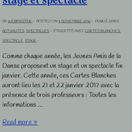
stage et spectacle
BY
WEBMASTER
POSTED ON
4 NOVEMBRE 2016
PUBLIÉ DANS
ACTUALITÉS
,
SPECTACLES
ÉTIQUETTÉ AVEC
CARTES BLANCHES
,
SPECTACLE
,
STAGE
Comme chaque année, les Jeunes Amis de la
Danse proposent un stage et un spectacle fin
janvier. Cette année, ces Cartes Blanches
auront lieu les 21 et 22 janvier 2017 avec la
présence de trois professeurs : Toutes les
informations …
Cartes
Read more »
blanches