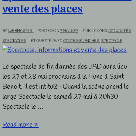
vente des places
de
mai
2017
BY
WEBMASTER
POSTED ON
7 MAI 2017
PUBLIÉ DANS
ACTUALITÉS
,
SPECTACLES
ÉTIQUETTÉ AVEC
CARTES BLANCHES
,
SPECTACLE
Le spectacle de fin d’année des JAD aura lieu
les 27 et 28 mai prochains à la Hune à Saint
Benoit. Il est intitulé : Quand la scène prend le
large Spectacle le samedi 27 mai à 20h30
Spectacle le …
Spectacle,
Read more »
informations