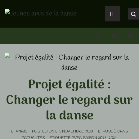
↓
Main
passer
Navigation
MENU
au
Instagram
Faceboo
You
contenu
principal
Projet égalité :
Changer le regard sur
la danse
ANAÏS
POSTED ON
5 NOVEMBRE 2023
PUBLIÉ DANS
ACTUALITÉS
ÉTIQUETTÉ AVEC
SAISON 2023-2024