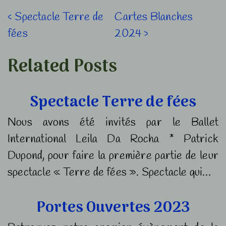
Navigation
Previous
Next
‹ Spectacle Terre de
Cartes Blanches
Post
Post
fées
2024 ›
de
is
is
l’article
Related Posts
Spectacle Terre de fées
Nous avons été invités par le Ballet
International Leila Da Rocha * Patrick
Dupond, pour faire la première partie de leur
spectacle « Terre de fées ». Spectacle qui…
Portes Ouvertes 2023