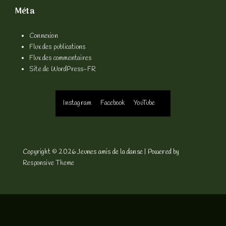
Méta
Connexion
Flux des publications
Flux des commentaires
Site de WordPress-FR
Menu
Instagram
Facebook
YouTube
du
bas
Copyright © 2026
Jeunes amis de la danse
| Powered by
Responsive Theme
de
page