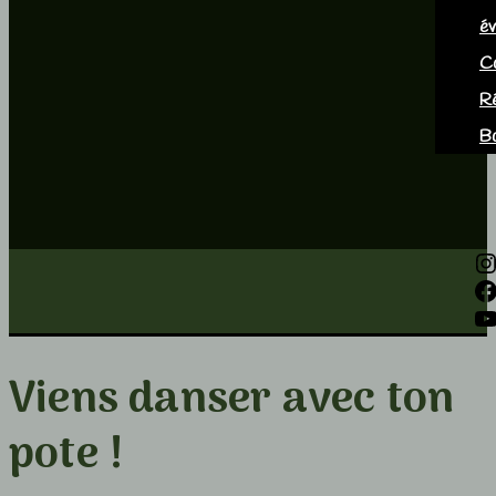
é
C
R
B
Viens danser avec ton
pote !