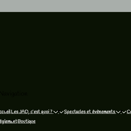
Navigation
ccueil
Les JAD, c’est quoi ?
Spectacles et évènements
C
églement
Boutique