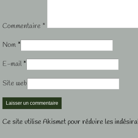
Commentaire
*
Nom
*
E-mail
*
Site web
Ce site utilise Akismet pour réduire les indésir