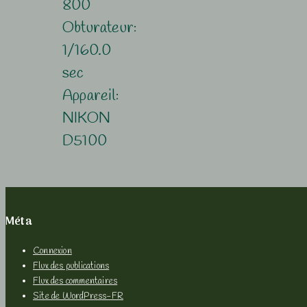
800
Obturateur:
1/160.0
sec
Appareil:
NIKON
D5100
Méta
Connexion
Flux des publications
Flux des commentaires
Site de WordPress-FR