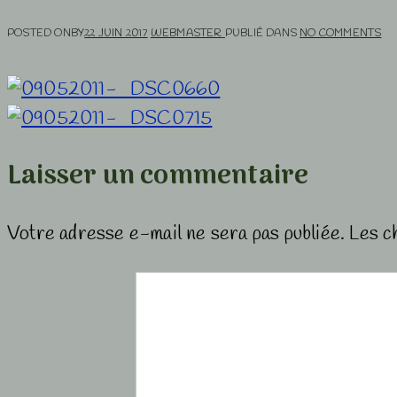
POSTED ONBY
22 JUIN 2017
WEBMASTER
PUBLIÉ DANS
NO COMMENTS
Laisser un commentaire
Votre adresse e-mail ne sera pas publiée.
Les c