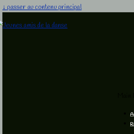
↓ passer au contenu principal
Main 
A
R