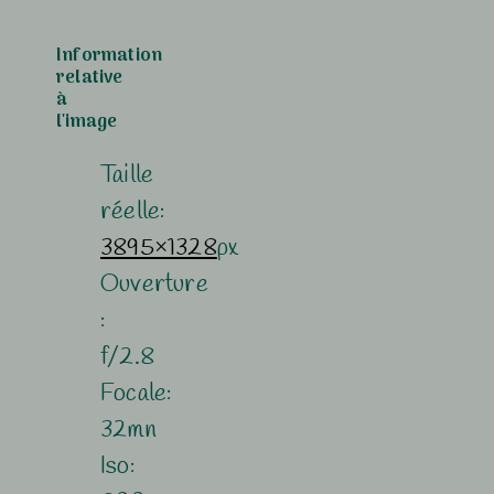
Information
relative
à
l'image
Taille
réelle:
3895×1328
px
Ouverture
:
f/2.8
Focale:
32mn
Iso: