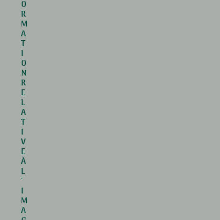
O
R
M
A
T
I
O
N
R
E
L
A
T
I
V
E
À
L
'
I
M
A