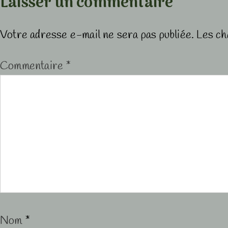
Laisser un commentaire
Votre adresse e-mail ne sera pas publiée.
Les ch
Commentaire
*
Nom
*