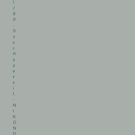
1
/
8
0
.
0
s
e
c
A
p
p
a
r
e
i
l
:
N
I
K
O
N
D