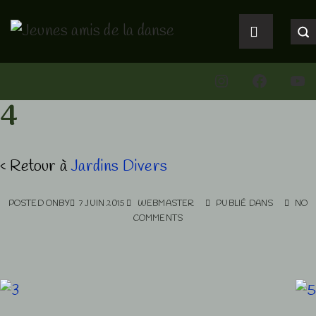
↓
Main
passer
Navigation
MENU
au
Instagram
Faceboo
You
contenu
principal
4
‹ Retour à
Jardins Divers
POSTED ONBY
7 JUIN 2015
WEBMASTER
PUBLIÉ DANS
NO
COMMENTS