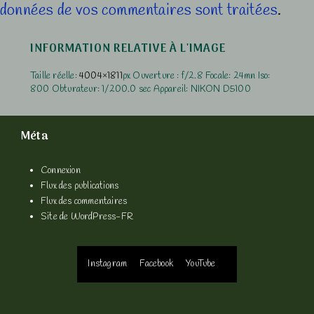
données de vos commentaires sont traitées
.
INFORMATION RELATIVE À L'IMAGE
Taille réelle:
4004×1811
px
Ouverture : f/2.8
Focale: 24mn
Iso:
800
Obturateur: 1/200.0 sec
Appareil: NIKON D5100
Méta
Connexion
Flux des publications
Flux des commentaires
Site de WordPress-FR
Menu
Instagram
Facebook
YouTube
du