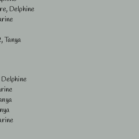
re, Delphine
arine
, Tanya
, Delphine
arine
Tanya
anya
arine