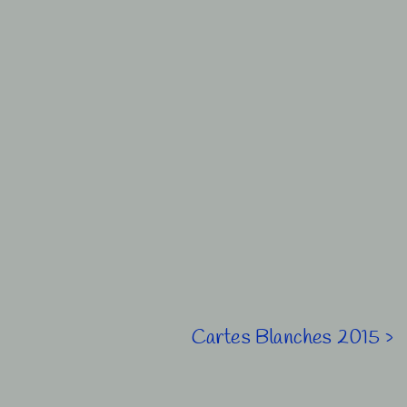
Next
Cartes Blanches 2015 ›
Post
is