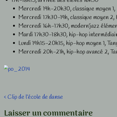
17h-18h15, arrivée des élèves 16h30
Mercredi 19h-20h30, classique moyen 1,
Mercredi 17h30-19h, classique moyen 2, 
Mercredi 16h-17h30, modern’jazz élémen
Mardi 17h30-18h30, hip-hop intermédiair
Lundi 19h15-20h15, hip-hop moyen 1, Tan
Mercredi 20h-21h, hip-hop avancé 2, Ta
Navigation
Previous
‹ Clip de l’école de danse
Post
de
Laisser un commentaire
is