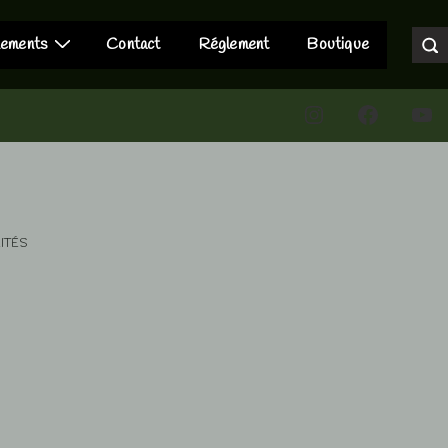
nements
Contact
Réglement
Boutique
Instagram
Faceboo
You
ITÉS