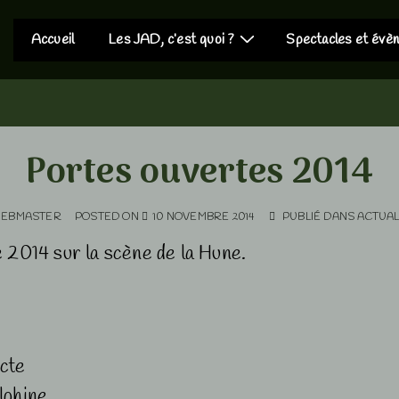
Main
Accueil
Les JAD, c’est quoi ?
Spectacles et évè
Navigation
Portes ouvertes 2014
EBMASTER
POSTED ON
10 NOVEMBRE 2014
PUBLIÉ DANS
ACTUAL
 2014 sur la scène de la Hune.
icte
lphine