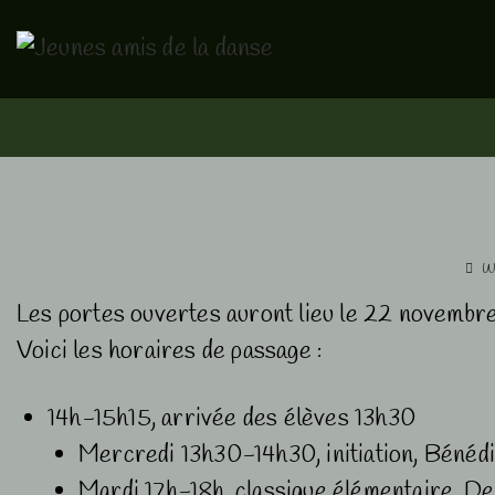
↓
passer
au
contenu
principal
W
Les portes ouvertes auront lieu le 22 novembre
Voici les horaires de passage :
14h-15h15, arrivée des élèves 13h30
Mercredi 13h30-14h30, initiation, Bénéd
Mardi 17h-18h, classique élémentaire, De