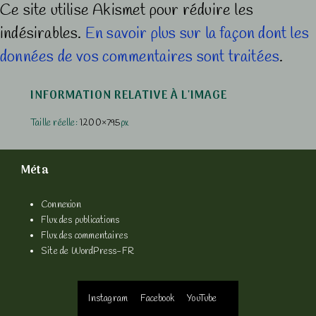
Ce site utilise Akismet pour réduire les
indésirables.
En savoir plus sur la façon dont les
données de vos commentaires sont traitées
.
INFORMATION RELATIVE À L'IMAGE
Taille réelle:
1200×795
px
Méta
Connexion
Flux des publications
Flux des commentaires
Site de WordPress-FR
Menu
Instagram
Facebook
YouTube