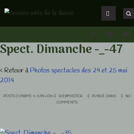
↓
Main
passer
Navigation
MENU
au
Instagram
Faceboo
You
contenu
principal
Spect. Dimanche -_-47
‹ Retour à
Photos spectacles des 24 et 25 mai
2014
POSTED ONBY
4 JUIN 2014
WEBMASTER
PUBLIÉ DANS
NO
COMMENTS