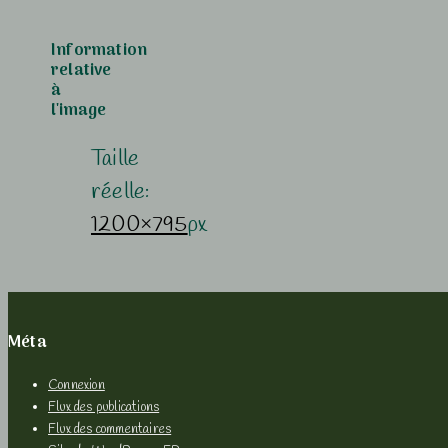
Information
relative
à
l'image
Taille
réelle:
1200×795
px
Méta
Connexion
Flux des publications
Flux des commentaires