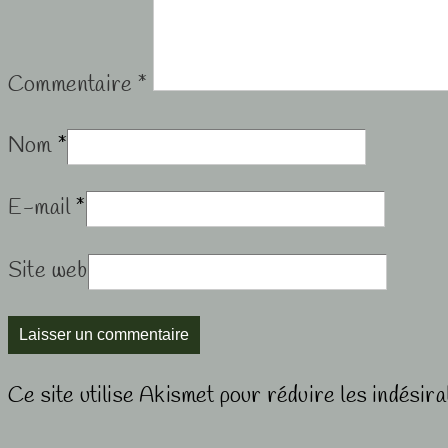
Commentaire
*
Nom
*
E-mail
*
Site web
Ce site utilise Akismet pour réduire les indésir