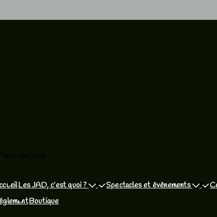
Navigation
ccueil
Les JAD, c’est quoi ?
Spectacles et évènements
C
églement
Boutique