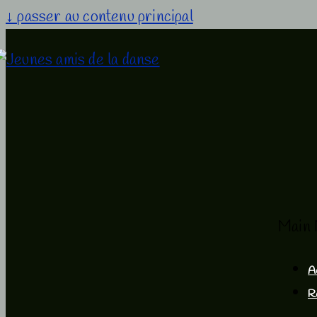
↓ passer au contenu principal
Main 
A
R