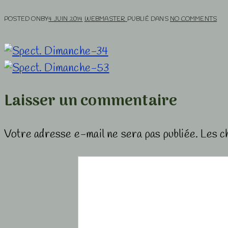
POSTED ONBY
4 JUIN 2014
WEBMASTER
PUBLIÉ DANS
NO COMMENTS
Laisser un commentaire
Votre adresse e-mail ne sera pas publiée.
Les c