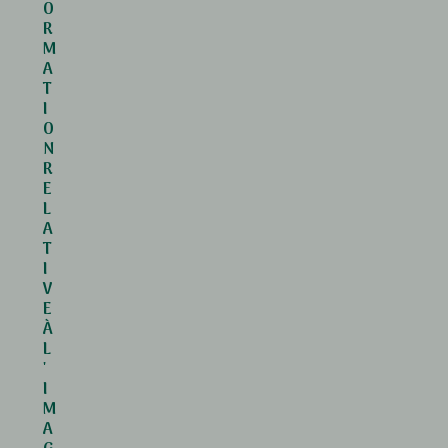
O
R
M
A
T
I
O
N
R
E
L
A
T
I
V
E
À
L
'
I
M
A