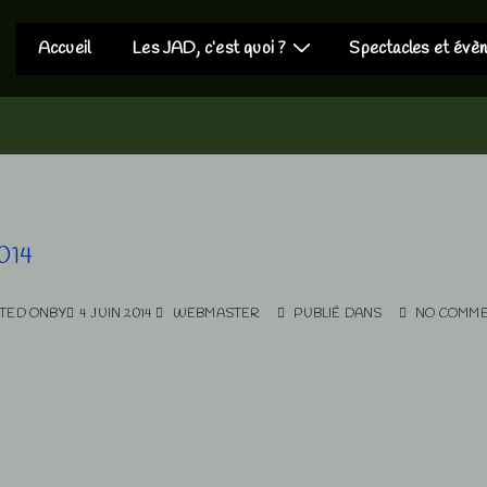
Main
Accueil
Les JAD, c’est quoi ?
Spectacles et évè
Navigation
2014
TED ONBY
4 JUIN 2014
WEBMASTER
PUBLIÉ DANS
NO COMM