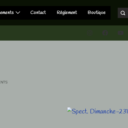
nements
Contact
Réglement
Boutique
Instagram
Faceboo
You
ENTS