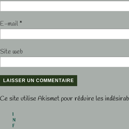
E-mail
*
Site web
Ce site utilise Akismet pour réduire les indésira
I
N
F