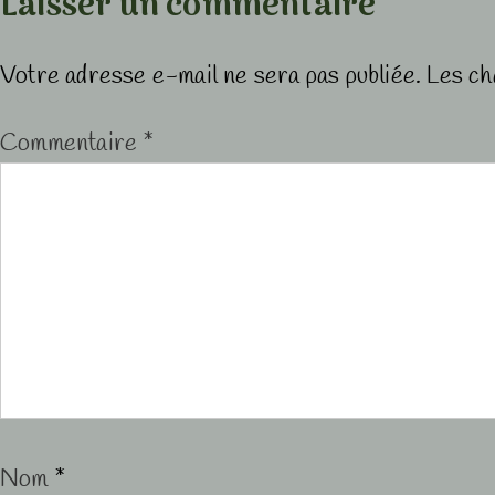
Laisser un commentaire
Votre adresse e-mail ne sera pas publiée.
Les ch
Commentaire
*
Nom
*