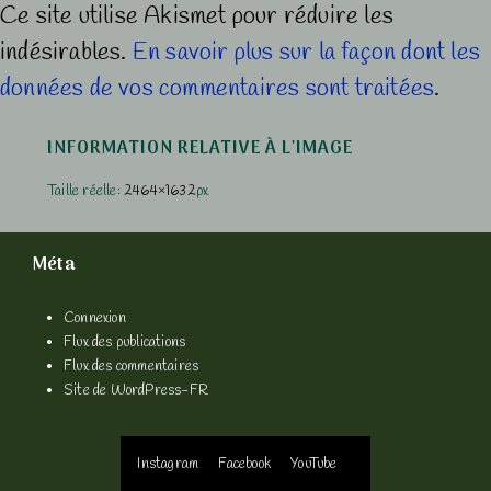
Ce site utilise Akismet pour réduire les
indésirables.
En savoir plus sur la façon dont les
données de vos commentaires sont traitées
.
INFORMATION RELATIVE À L'IMAGE
Taille réelle:
2464×1632
px
Méta
Connexion
Flux des publications
Flux des commentaires
Site de WordPress-FR
Menu
Instagram
Facebook
YouTube