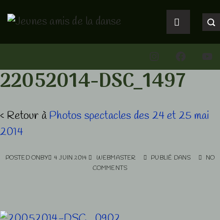
↓
Main
passer
Navigation
MENU
au
Instagram
Faceboo
You
contenu
principal
22052014-DSC_1497
‹ Retour à
Photos spectacles des 24 et 25 mai
2014
POSTED ONBY
4 JUIN 2014
WEBMASTER
PUBLIÉ DANS
NO
COMMENTS