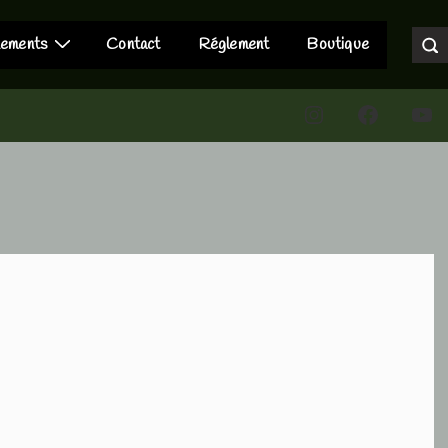
nements
Contact
Réglement
Boutique
Instagram
Faceboo
You